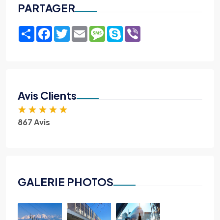
PARTAGER
Share
Facebook
Twitter
Email
Message
Skype
Viber
Avis Clients
★
★
★
★
★
867 Avis
GALERIE PHOTOS