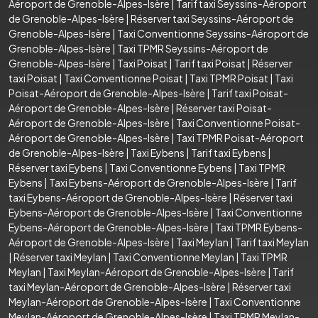
Aéroport de Grenoble-Alpes-Isère
|
Tarif taxi Seyssins-Aéroport
de Grenoble-Alpes-Isère
|
Réserver taxi Seyssins-Aéroport de
Grenoble-Alpes-Isère
|
Taxi Conventionne Seyssins-Aéroport de
Grenoble-Alpes-Isère
|
Taxi TPMR Seyssins-Aéroport de
Grenoble-Alpes-Isère
|
Taxi Poisat
|
Tarif taxi Poisat
|
Réserver
taxi Poisat
|
Taxi Conventionne Poisat
|
Taxi TPMR Poisat
|
Taxi
Poisat-Aéroport de Grenoble-Alpes-Isère
|
Tarif taxi Poisat-
Aéroport de Grenoble-Alpes-Isère
|
Réserver taxi Poisat-
Aéroport de Grenoble-Alpes-Isère
|
Taxi Conventionne Poisat-
Aéroport de Grenoble-Alpes-Isère
|
Taxi TPMR Poisat-Aéroport
de Grenoble-Alpes-Isère
|
Taxi Eybens
|
Tarif taxi Eybens
|
Réserver taxi Eybens
|
Taxi Conventionne Eybens
|
Taxi TPMR
Eybens
|
Taxi Eybens-Aéroport de Grenoble-Alpes-Isère
|
Tarif
taxi Eybens-Aéroport de Grenoble-Alpes-Isère
|
Réserver taxi
Eybens-Aéroport de Grenoble-Alpes-Isère
|
Taxi Conventionne
Eybens-Aéroport de Grenoble-Alpes-Isère
|
Taxi TPMR Eybens-
Aéroport de Grenoble-Alpes-Isère
|
Taxi Meylan
|
Tarif taxi Meylan
|
Réserver taxi Meylan
|
Taxi Conventionne Meylan
|
Taxi TPMR
Meylan
|
Taxi Meylan-Aéroport de Grenoble-Alpes-Isère
|
Tarif
taxi Meylan-Aéroport de Grenoble-Alpes-Isère
|
Réserver taxi
Meylan-Aéroport de Grenoble-Alpes-Isère
|
Taxi Conventionne
Meylan-Aéroport de Grenoble-Alpes-Isère
|
Taxi TPMR Meylan-