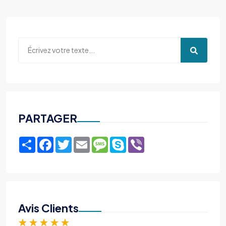
PARTAGER
Share
Facebook
Twitter
Email
Message
Skype
Viber
Avis Clients
★
★
★
★
★