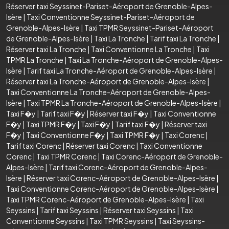
Réserver taxi Seyssinet-Pariset-Aéroport de Grenoble-Alpes-
Isère
|
Taxi Conventionne Seyssinet-Pariset-Aéroport de
Grenoble-Alpes-Isère
|
Taxi TPMR Seyssinet-Pariset-Aéroport
de Grenoble-Alpes-Isère
|
Taxi La Tronche
|
Tarif taxi La Tronche
|
Réserver taxi La Tronche
|
Taxi Conventionne La Tronche
|
Taxi
TPMR La Tronche
|
Taxi La Tronche-Aéroport de Grenoble-Alpes-
Isère
|
Tarif taxi La Tronche-Aéroport de Grenoble-Alpes-Isère
|
Réserver taxi La Tronche-Aéroport de Grenoble-Alpes-Isère
|
Taxi Conventionne La Tronche-Aéroport de Grenoble-Alpes-
Isère
|
Taxi TPMR La Tronche-Aéroport de Grenoble-Alpes-Isère
|
Taxi F�y
|
Tarif taxi F�y
|
Réserver taxi F�y
|
Taxi Conventionne
F�y
|
Taxi TPMR F�y
|
Taxi F�y
|
Tarif taxi F�y
|
Réserver taxi
F�y
|
Taxi Conventionne F�y
|
Taxi TPMR F�y
|
Taxi Corenc
|
Tarif taxi Corenc
|
Réserver taxi Corenc
|
Taxi Conventionne
Corenc
|
Taxi TPMR Corenc
|
Taxi Corenc-Aéroport de Grenoble-
Alpes-Isère
|
Tarif taxi Corenc-Aéroport de Grenoble-Alpes-
Isère
|
Réserver taxi Corenc-Aéroport de Grenoble-Alpes-Isère
|
Taxi Conventionne Corenc-Aéroport de Grenoble-Alpes-Isère
|
Taxi TPMR Corenc-Aéroport de Grenoble-Alpes-Isère
|
Taxi
Seyssins
|
Tarif taxi Seyssins
|
Réserver taxi Seyssins
|
Taxi
Conventionne Seyssins
|
Taxi TPMR Seyssins
|
Taxi Seyssins-