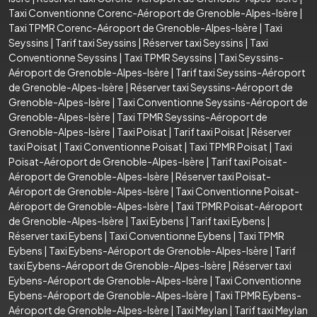
Taxi Conventionne Corenc-Aéroport de Grenoble-Alpes-Isère
|
Taxi TPMR Corenc-Aéroport de Grenoble-Alpes-Isère
|
Taxi
Seyssins
|
Tarif taxi Seyssins
|
Réserver taxi Seyssins
|
Taxi
Conventionne Seyssins
|
Taxi TPMR Seyssins
|
Taxi Seyssins-
Aéroport de Grenoble-Alpes-Isère
|
Tarif taxi Seyssins-Aéroport
de Grenoble-Alpes-Isère
|
Réserver taxi Seyssins-Aéroport de
Grenoble-Alpes-Isère
|
Taxi Conventionne Seyssins-Aéroport de
Grenoble-Alpes-Isère
|
Taxi TPMR Seyssins-Aéroport de
Grenoble-Alpes-Isère
|
Taxi Poisat
|
Tarif taxi Poisat
|
Réserver
taxi Poisat
|
Taxi Conventionne Poisat
|
Taxi TPMR Poisat
|
Taxi
Poisat-Aéroport de Grenoble-Alpes-Isère
|
Tarif taxi Poisat-
Aéroport de Grenoble-Alpes-Isère
|
Réserver taxi Poisat-
Aéroport de Grenoble-Alpes-Isère
|
Taxi Conventionne Poisat-
Aéroport de Grenoble-Alpes-Isère
|
Taxi TPMR Poisat-Aéroport
de Grenoble-Alpes-Isère
|
Taxi Eybens
|
Tarif taxi Eybens
|
Réserver taxi Eybens
|
Taxi Conventionne Eybens
|
Taxi TPMR
Eybens
|
Taxi Eybens-Aéroport de Grenoble-Alpes-Isère
|
Tarif
taxi Eybens-Aéroport de Grenoble-Alpes-Isère
|
Réserver taxi
Eybens-Aéroport de Grenoble-Alpes-Isère
|
Taxi Conventionne
Eybens-Aéroport de Grenoble-Alpes-Isère
|
Taxi TPMR Eybens-
Aéroport de Grenoble-Alpes-Isère
|
Taxi Meylan
|
Tarif taxi Meylan