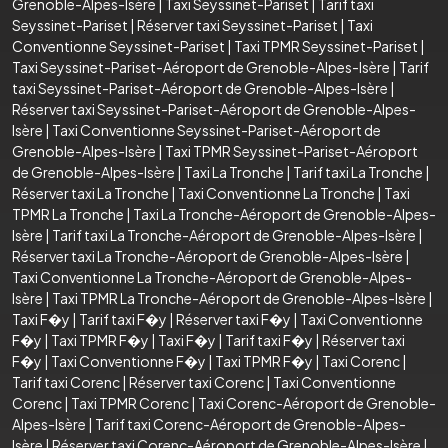
Grenoble-Alpes-Isère
|
Taxi Seyssinet-Pariset
|
Tarif taxi
Seyssinet-Pariset
|
Réserver taxi Seyssinet-Pariset
|
Taxi
Conventionne Seyssinet-Pariset
|
Taxi TPMR Seyssinet-Pariset
|
Taxi Seyssinet-Pariset-Aéroport de Grenoble-Alpes-Isère
|
Tarif
taxi Seyssinet-Pariset-Aéroport de Grenoble-Alpes-Isère
|
Réserver taxi Seyssinet-Pariset-Aéroport de Grenoble-Alpes-
Isère
|
Taxi Conventionne Seyssinet-Pariset-Aéroport de
Grenoble-Alpes-Isère
|
Taxi TPMR Seyssinet-Pariset-Aéroport
de Grenoble-Alpes-Isère
|
Taxi La Tronche
|
Tarif taxi La Tronche
|
Réserver taxi La Tronche
|
Taxi Conventionne La Tronche
|
Taxi
TPMR La Tronche
|
Taxi La Tronche-Aéroport de Grenoble-Alpes-
Isère
|
Tarif taxi La Tronche-Aéroport de Grenoble-Alpes-Isère
|
Réserver taxi La Tronche-Aéroport de Grenoble-Alpes-Isère
|
Taxi Conventionne La Tronche-Aéroport de Grenoble-Alpes-
Isère
|
Taxi TPMR La Tronche-Aéroport de Grenoble-Alpes-Isère
|
Taxi F�y
|
Tarif taxi F�y
|
Réserver taxi F�y
|
Taxi Conventionne
F�y
|
Taxi TPMR F�y
|
Taxi F�y
|
Tarif taxi F�y
|
Réserver taxi
F�y
|
Taxi Conventionne F�y
|
Taxi TPMR F�y
|
Taxi Corenc
|
Tarif taxi Corenc
|
Réserver taxi Corenc
|
Taxi Conventionne
Corenc
|
Taxi TPMR Corenc
|
Taxi Corenc-Aéroport de Grenoble-
Alpes-Isère
|
Tarif taxi Corenc-Aéroport de Grenoble-Alpes-
Isère
|
Réserver taxi Corenc-Aéroport de Grenoble-Alpes-Isère
|