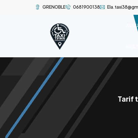
GRENOBLE
0681900138
Ela.taxi38@gm
ACCU
NOS 
Tarif