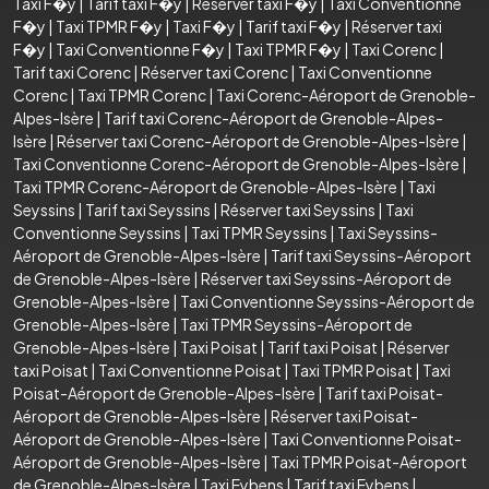
Taxi F�y
|
Tarif taxi F�y
|
Réserver taxi F�y
|
Taxi Conventionne
F�y
|
Taxi TPMR F�y
|
Taxi F�y
|
Tarif taxi F�y
|
Réserver taxi
F�y
|
Taxi Conventionne F�y
|
Taxi TPMR F�y
|
Taxi Corenc
|
Tarif taxi Corenc
|
Réserver taxi Corenc
|
Taxi Conventionne
Corenc
|
Taxi TPMR Corenc
|
Taxi Corenc-Aéroport de Grenoble-
Alpes-Isère
|
Tarif taxi Corenc-Aéroport de Grenoble-Alpes-
Isère
|
Réserver taxi Corenc-Aéroport de Grenoble-Alpes-Isère
|
Taxi Conventionne Corenc-Aéroport de Grenoble-Alpes-Isère
|
Taxi TPMR Corenc-Aéroport de Grenoble-Alpes-Isère
|
Taxi
Seyssins
|
Tarif taxi Seyssins
|
Réserver taxi Seyssins
|
Taxi
Conventionne Seyssins
|
Taxi TPMR Seyssins
|
Taxi Seyssins-
Aéroport de Grenoble-Alpes-Isère
|
Tarif taxi Seyssins-Aéroport
de Grenoble-Alpes-Isère
|
Réserver taxi Seyssins-Aéroport de
Grenoble-Alpes-Isère
|
Taxi Conventionne Seyssins-Aéroport de
Grenoble-Alpes-Isère
|
Taxi TPMR Seyssins-Aéroport de
Grenoble-Alpes-Isère
|
Taxi Poisat
|
Tarif taxi Poisat
|
Réserver
taxi Poisat
|
Taxi Conventionne Poisat
|
Taxi TPMR Poisat
|
Taxi
Poisat-Aéroport de Grenoble-Alpes-Isère
|
Tarif taxi Poisat-
Aéroport de Grenoble-Alpes-Isère
|
Réserver taxi Poisat-
Aéroport de Grenoble-Alpes-Isère
|
Taxi Conventionne Poisat-
Aéroport de Grenoble-Alpes-Isère
|
Taxi TPMR Poisat-Aéroport
de Grenoble-Alpes-Isère
|
Taxi Eybens
|
Tarif taxi Eybens
|