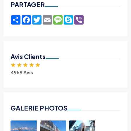
PARTAGER
Share
Facebook
Twitter
Email
Message
Skype
Viber
Avis Clients
★
★
★
★
★
4959 Avis
GALERIE PHOTOS